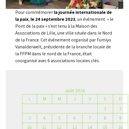
Pour commémorer
la journée internationale de
la paix
,
le 24 septembre
2023
, un événement » le
Pont de la paix » s’est tenu à la Maison des
Associations de Lille, une ville située dans le Nord
de la France. Cet événement organisé par Fumiyo
Vanalderwelt, présidente de la branche locale de
la FFPM dans le nord de la France, était
coorganisé avec 6 associations locales clés.
août 2026
L
M
M
J
V
S
D
1
2
3
4
5
6
7
8
9
10
11
12
13
14
15
16