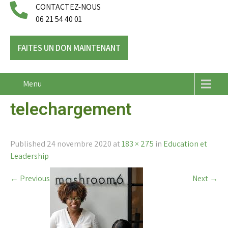
CONTACTEZ-NOUS
06 21 54 40 01
FAITES UN DON MAINTENANT
Menu
telechargement
Published
24 novembre 2020
at
183 × 275
in
Education et
Leadership
←
Previous
Next
→