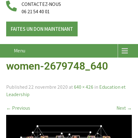
CONTACTEZ-NOUS
06 21 54 40 01
FAITES UN DON MAINTENANT
Menu
women-2679748_640
Published
22 novembre 2020
at
640 × 426
in
Education et
Leadership
←
Previous
Next
→