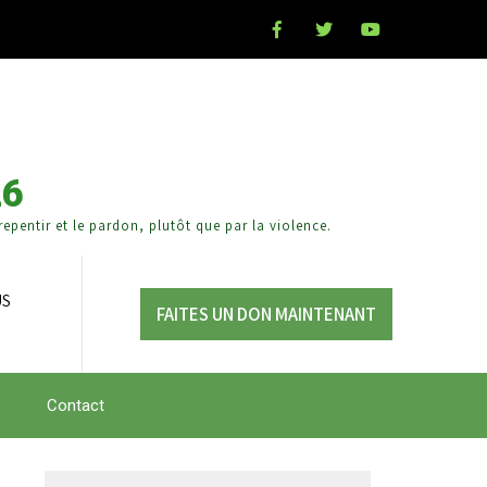
26
epentir et le pardon, plutôt que par la violence.
US
FAITES UN DON MAINTENANT
Contact