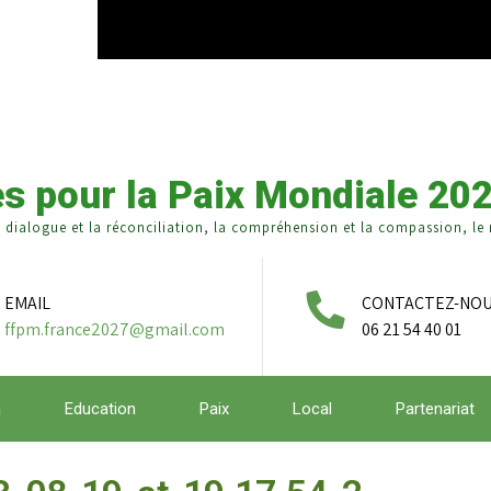
s pour la Paix Mondiale 20
e dialogue et la réconciliation, la compréhension et la compassion, le r
EMAIL
CONTACTEZ-NO
ffpm.france2027@gmail.com
06 21 54 40 01
a
Education
Paix
Local
Partenariat