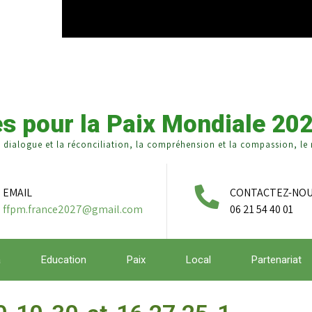
s pour la Paix Mondiale 20
e dialogue et la réconciliation, la compréhension et la compassion, le r
EMAIL
CONTACTEZ-NO
ffpm.france2027@gmail.com
06 21 54 40 01
a
Education
Paix
Local
Partenariat