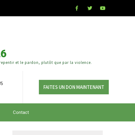
26
epentir et le pardon, plutôt que par la violence.
US
FAITES UN DON MAINTENANT
Contact