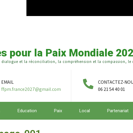
s pour la Paix Mondiale 20
e dialogue et la réconciliation, la compréhension et la compassion, le r
EMAIL
CONTACTEZ-NO
ffpm.france2027@gmail.com
06 21 54 40 01
a
Education
Paix
Local
Partenariat