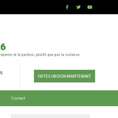
26
epentir et le pardon, plutôt que par la violence.
US
FAITES UN DON MAINTENANT
Contact