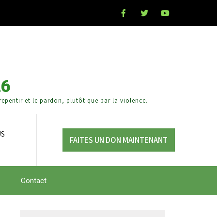
26
epentir et le pardon, plutôt que par la violence.
US
FAITES UN DON MAINTENANT
Contact