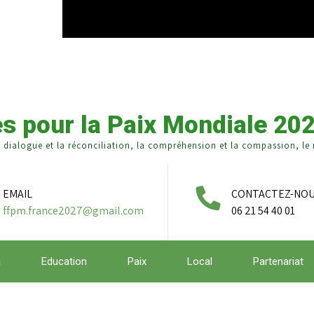
s pour la Paix Mondiale 20
e dialogue et la réconciliation, la compréhension et la compassion, le r
EMAIL
CONTACTEZ-NO
ffpm.france2027@gmail.com
06 21 54 40 01
a
Education
Paix
Local
Partenariat