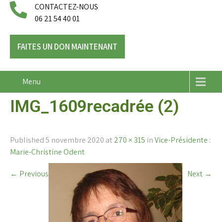
CONTACTEZ-NOUS
06 21 54 40 01
FAITES UN DON MAINTENANT
Menu
IMG_1609recadrée (2)
Published
5 novembre 2020
at
270 × 315
in
Vice-Présidente :
Marie-Christine Odent
←
Previous
Next
→