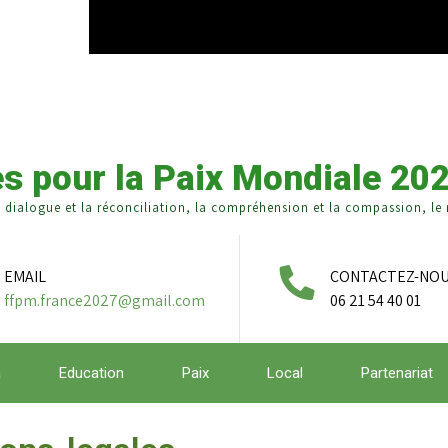
s pour la Paix Mondiale 20
e dialogue et la réconciliation, la compréhension et la compassion, le r
EMAIL
CONTACTEZ-NO
ffpm.france2027@gmail.com
06 21 54 40 01
a
Education
Paix
Local
Partenariat