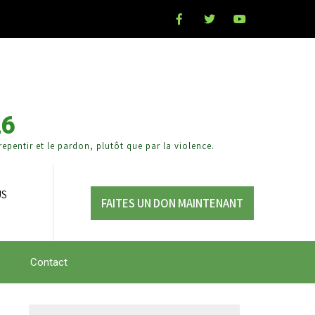
26
epentir et le pardon, plutôt que par la violence.
US
FAITES UN DON MAINTENANT
Contact