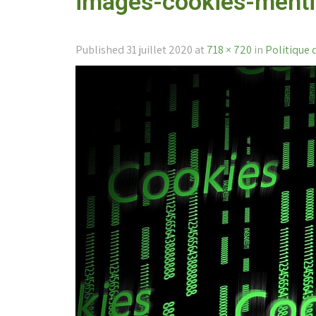
images-cookies-menti
Published
31 juillet 2020
at
718 × 720
in
Politique 