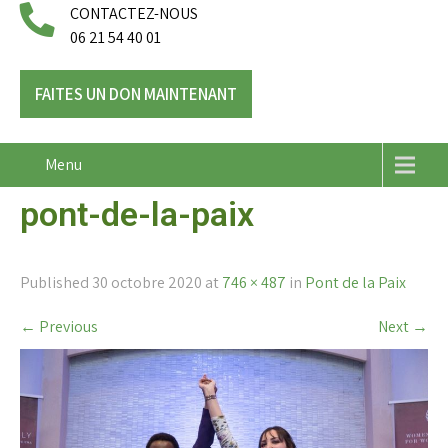
CONTACTEZ-NOUS
06 21 54 40 01
FAITES UN DON MAINTENANT
Menu
pont-de-la-paix
Published
30 octobre 2020
at
746 × 487
in
Pont de la Paix
←
Previous
Next
→