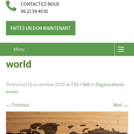
CONTACTEZ-NOUS
06 21 54 40 01
FAITES UN DON MAINTENANT
Menu
world
Published
15 novembre 2020
at
733 × 500
in
Organisations
amies
←
Previous
Next
→