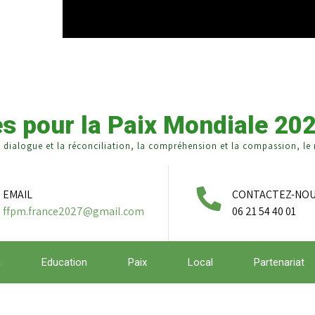
s pour la Paix Mondiale 20
e dialogue et la réconciliation, la compréhension et la compassion, le r
EMAIL
CONTACTEZ-NO
ffpm.france2027@gmail.com
06 21 54 40 01
a
Education
Paix
Local
Partenariat