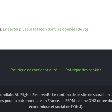
s.
En savoir plus sur la façon dont les données de vos
Politique de confidentialité
Politique des cookies
diale. All Rights Reserved!... Le contenu de ce site ne saurait en a
mes pour la paix mondiale en France. La FFPM est une ONG dotée du
économique et social de l’ONU).