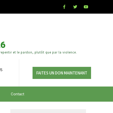
26
epentir et le pardon, plutôt que par la violence.
US
FAITES UN DON MAINTENANT
Contact