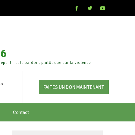
26
epentir et le pardon, plutôt que par la violence.
US
FAITES UN DON MAINTENANT
Contact