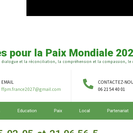
s pour la Paix Mondiale 20
e dialogue et la réconciliation, la compréhension et la compassion, le r
EMAIL
CONTACTEZ-NO
ffpm.france2027@gmail.com
06 21 54 40 01
a
Education
Paix
Local
Partenariat