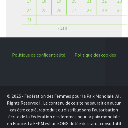
17
18
19
20
21
22
23
24
25
26
27
28
29
30
31
« Jan
Politique de confidentialité
Politique des cookies
© 2025 - Fédération des Femmes pour la Paix Mondiale. All
Rights Reserved!... Le contenu de ce site ne saurait en aucun
cas être copié, reproduit ou distribué sans l’autorisation
écrite de la Fédération des femmes pour la paix mondiale
en France. La FFPM est une ONG dotée du statut consultatif