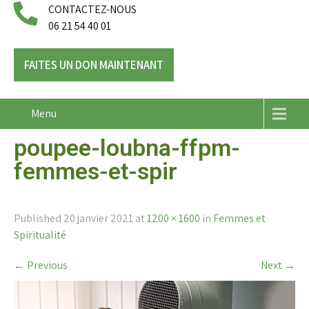
CONTACTEZ-NOUS
06 21 54 40 01
FAITES UN DON MAINTENANT
Menu
poupee-loubna-ffpm-
femmes-et-spir
Published
20 janvier 2021
at
1200 × 1600
in
Femmes et
Spiritualité
←
Previous
Next
→