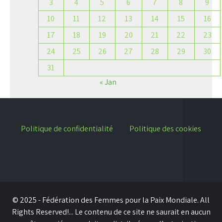
3
4
5
6
7
8
9
10
11
12
13
14
15
16
17
18
19
20
21
22
23
24
25
26
27
28
29
30
31
« Jan
Politique de confidentialité
Politique des cookies
© 2025 - Fédération des Femmes pour la Paix Mondiale. All
Rights Reserved!... Le contenu de ce site ne saurait en aucun