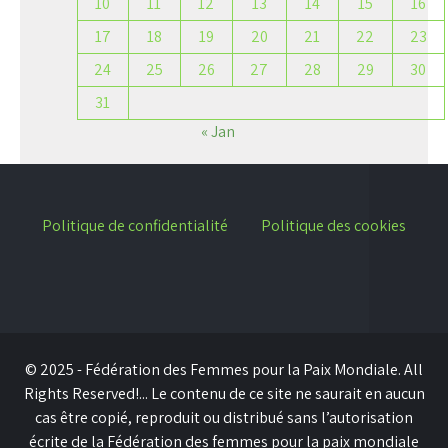
10
11
12
13
14
15
16
17
18
19
20
21
22
23
24
25
26
27
28
29
30
31
« Jan
Politique de confidentialité
Politique des cookies
© 2025 - Fédération des Femmes pour la Paix Mondiale. All
Rights Reserved!... Le contenu de ce site ne saurait en aucun
cas être copié, reproduit ou distribué sans l’autorisation
écrite de la Fédération des femmes pour la paix mondiale