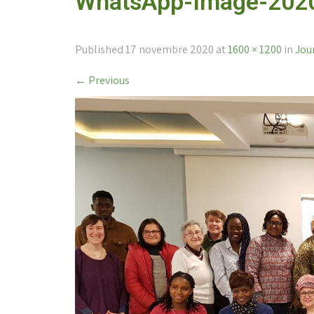
WhatsApp-Image-2020
Published
17 novembre 2020
at
1600 × 1200
in
Jou
←
Previous