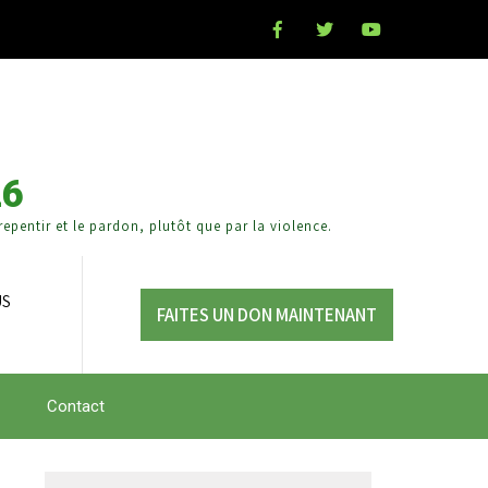
26
epentir et le pardon, plutôt que par la violence.
US
FAITES UN DON MAINTENANT
Contact