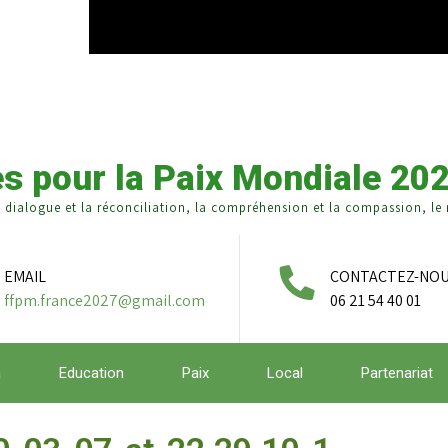
s pour la Paix Mondiale 20
e dialogue et la réconciliation, la compréhension et la compassion, le r
EMAIL
CONTACTEZ-NO
ffpm.france2027@gmail.com
06 21 54 40 01
a
Education
Paix
Local
Partenariat