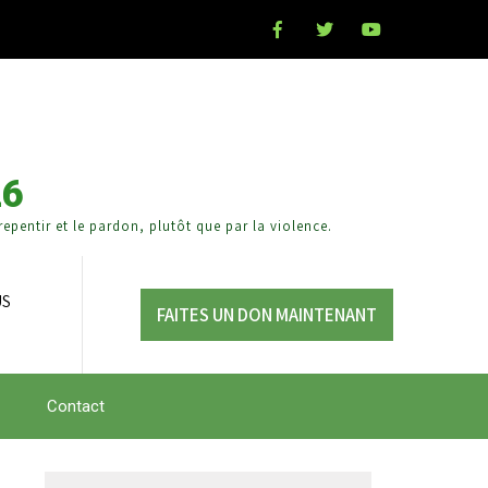
26
epentir et le pardon, plutôt que par la violence.
US
FAITES UN DON MAINTENANT
Contact