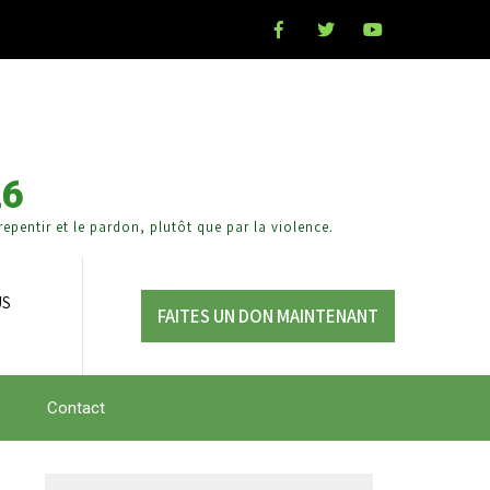
26
epentir et le pardon, plutôt que par la violence.
US
FAITES UN DON MAINTENANT
Contact