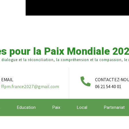
s pour la Paix Mondiale 20
e dialogue et la réconciliation, la compréhension et la compassion, le r
EMAIL
CONTACTEZ-NO
ffpm.france2027@gmail.com
06 21 54 40 01
a
Education
Paix
Local
Partenariat