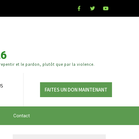
26
epentir et le pardon, plutôt que par la violence.
US
FAITES UN DON MAINTENANT
Contact