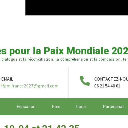
s pour la Paix Mondiale 20
e dialogue et la réconciliation, la compréhension et la compassion, le r
EMAIL
CONTACTEZ-NO
ffpm.france2027@gmail.com
06 21 54 40 01
a
Education
Paix
Local
Partenariat