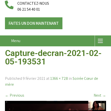
CONTACTEZ-NOUS
06 21 54 40 01
FAITES UN DON MAINTENANT
Menu
Capture-decran-2021-02-
05-193531
Published
9 février 2021
at
1366 × 728
in
Soirée Cœur de
mère
←
Previous
Next
→