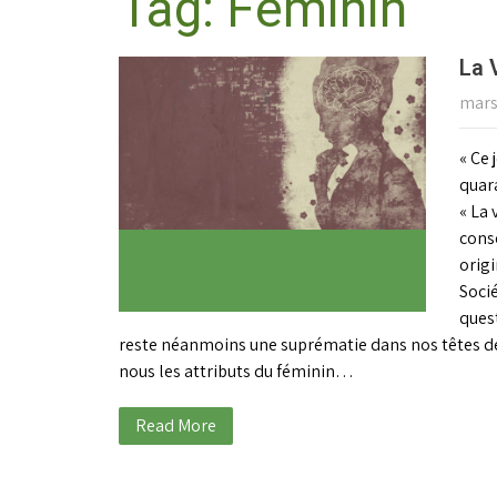
Tag: Féminin
La 
mars
« Ce
quar
« La 
cons
origi
Socié
quest
reste néanmoins une suprématie dans nos têtes des 
nous les attributs du féminin…
Read More