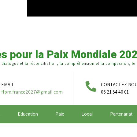
s pour la Paix Mondiale 20
e dialogue et la réconciliation, la compréhension et la compassion, le r
EMAIL
CONTACTEZ-NO
ffpm.france2027@gmail.com
06 21 54 40 01
a
Education
Paix
Local
Partenariat