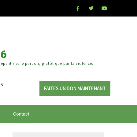
26
epentir et le pardon, plutôt que par la violence.
US
FAITES UN DON MAINTENANT
Contact