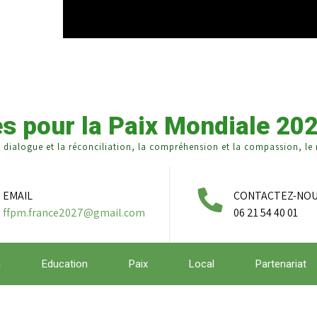
s pour la Paix Mondiale 20
e dialogue et la réconciliation, la compréhension et la compassion, le r
EMAIL
CONTACTEZ-NO
ffpm.france2027@gmail.com
06 21 54 40 01
a
Education
Paix
Local
Partenariat