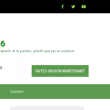
26
epentir et le pardon, plutôt que par la violence.
US
FAITES UN DON MAINTENANT
Contact