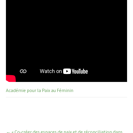
Académie pour la Paix au Féminin
Post
←
« Co-créer des espaces de paix et de réconciliation dans