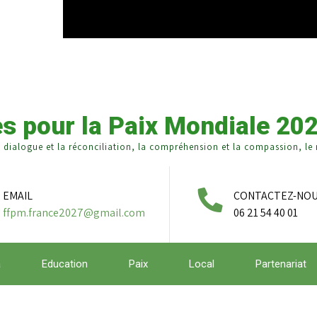
s pour la Paix Mondiale 20
e dialogue et la réconciliation, la compréhension et la compassion, le r
EMAIL
CONTACTEZ-NO
ffpm.france2027@gmail.com
06 21 54 40 01
a
Education
Paix
Local
Partenariat