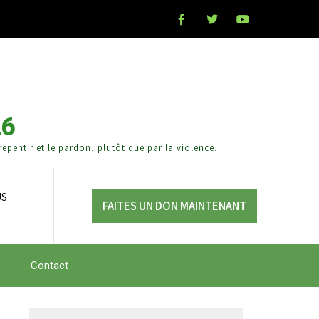
26
epentir et le pardon, plutôt que par la violence.
US
FAITES UN DON MAINTENANT
Contact